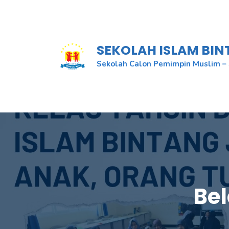
Skip
to
content
SEKOLAH ISLAM BI
Sekolah Calon Pemimpin Muslim – 
Be