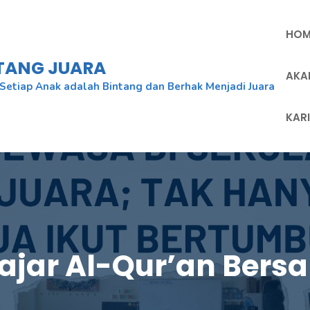
HOM
NTANG JUARA
AKA
Setiap Anak adalah Bintang dan Berhak Menjadi Juara
KAR
lajar Al-Qur’an Bers