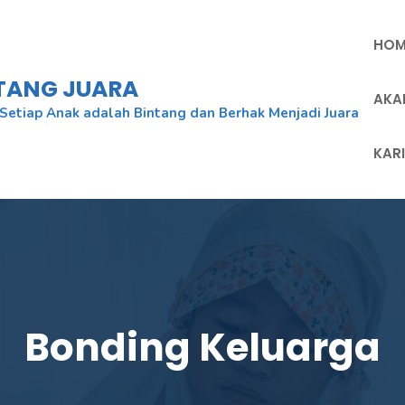
HOM
NTANG JUARA
AKA
Setiap Anak adalah Bintang dan Berhak Menjadi Juara
KAR
Bonding Keluarga