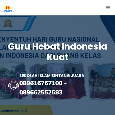
Skip
ME
to
content
Guru Hebat Indonesia
Kuat
SEKOLAH ISLAM BINTANG JUARA
089616767100
-
089662552583