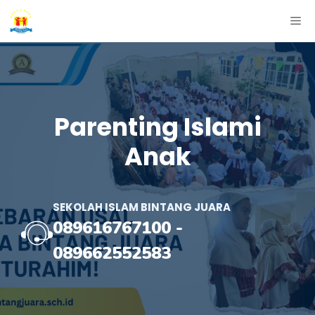
Skip
ME
to
content
Parenting Islami
Anak
SEKOLAH ISLAM BINTANG JUARA
089616767100
-
089662552583