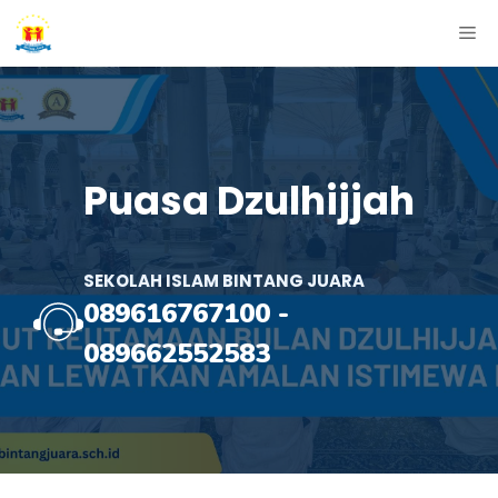
Skip
ME
to
content
Puasa Dzulhijjah
SEKOLAH ISLAM BINTANG JUARA
089616767100
-
089662552583