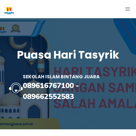
Skip
ME
to
content
Puasa Hari Tasyrik
SEKOLAH ISLAM BINTANG JUARA
089616767100
-
089662552583