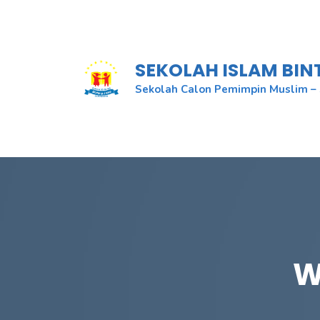
Skip
to
content
SEKOLAH ISLAM BI
Sekolah Calon Pemimpin Muslim – 
W