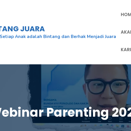
HOM
NTANG JUARA
AKA
Setiap Anak adalah Bintang dan Berhak Menjadi Juara
KAR
ebinar Parenting 20