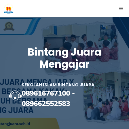
Skip
ME
to
content
Bintang Juara
Mengajar
SEKOLAH ISLAM BINTANG JUARA
089616767100
-
089662552583