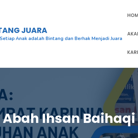
HOM
NTANG JUARA
AKA
Setiap Anak adalah Bintang dan Berhak Menjadi Juara
KAR
Abah Ihsan Baihaqi