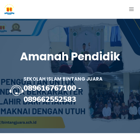
Skip
ME
to
content
Amanah Pendidik
SEKOLAH ISLAM BINTANG JUARA
089616767100
-
089662552583