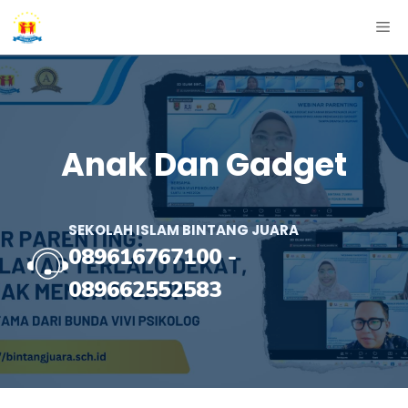
Skip
ME
to
content
Anak Dan Gadget
SEKOLAH ISLAM BINTANG JUARA
089616767100
-
089662552583