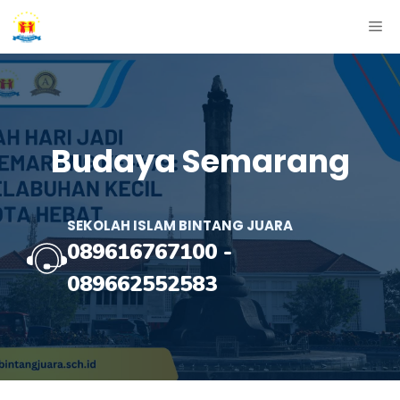
Skip
ME
to
content
Budaya Semarang
SEKOLAH ISLAM BINTANG JUARA
089616767100
-
089662552583