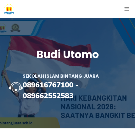
Skip
ME
to
content
Budi Utomo
SEKOLAH ISLAM BINTANG JUARA
089616767100
-
089662552583