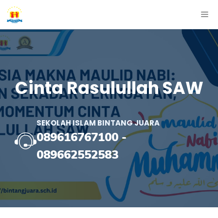
Skip
ME
to
content
Cinta Rasulullah SAW
SEKOLAH ISLAM BINTANG JUARA
089616767100
-
089662552583