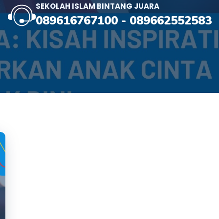
SEKOLAH ISLAM BINTANG JUARA
089616767100
-
089662552583