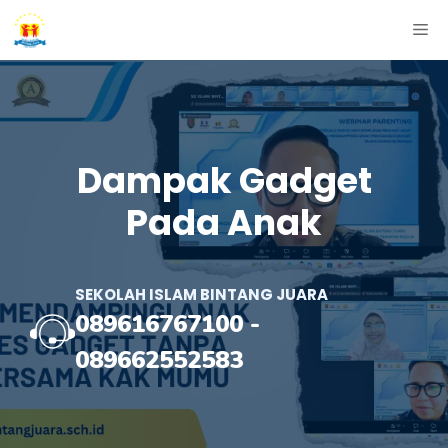
Skip
ME
to
content
Dampak Gadget
Pada Anak
SEKOLAH ISLAM BINTANG JUARA
089616767100
-
089662552583