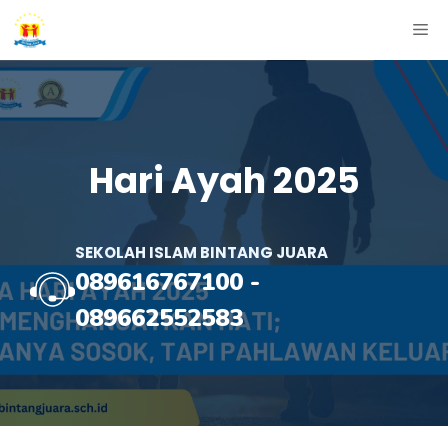
Skip
ME
to
content
Hari Ayah 2025
SEKOLAH ISLAM BINTANG JUARA
089616767100
-
089662552583