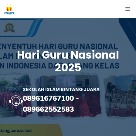
Skip
ME
to
content
Hari Guru Nasional
2025
SEKOLAH ISLAM BINTANG JUARA
089616767100
-
089662552583