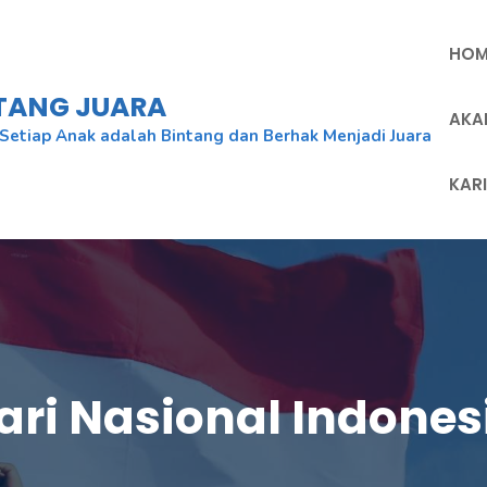
HOM
NTANG JUARA
AKA
Setiap Anak adalah Bintang dan Berhak Menjadi Juara
KAR
ari Nasional Indones