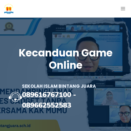
Skip
ME
to
content
Kecanduan Game
Online
SEKOLAH ISLAM BINTANG JUARA
089616767100
-
089662552583