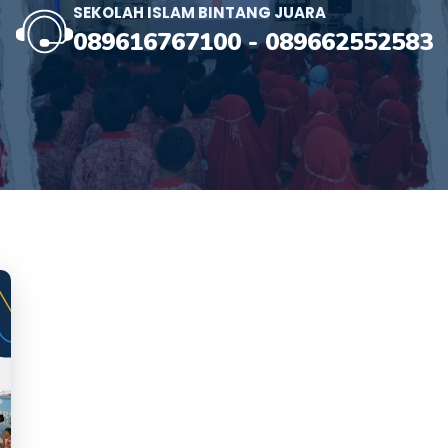
SEKOLAH ISLAM BINTANG JUARA
089616767100
-
089662552583