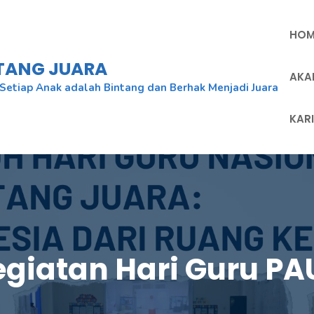
HOM
NTANG JUARA
AKA
Setiap Anak adalah Bintang dan Berhak Menjadi Juara
KAR
egiatan Hari Guru PA