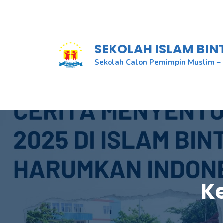
Skip
to
content
SEKOLAH ISLAM BI
Sekolah Calon Pemimpin Muslim – 
K