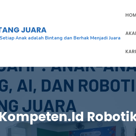
HOM
NTANG JUARA
AKA
Setiap Anak adalah Bintang dan Berhak Menjadi Juara
KAR
Kompeten.id Roboti