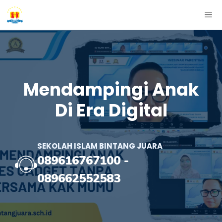
Skip
ME
to
content
Mendampingi Anak
Di Era Digital
SEKOLAH ISLAM BINTANG JUARA
089616767100
-
089662552583