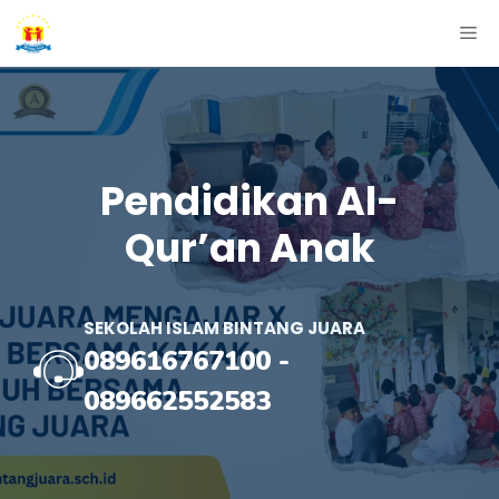
Skip
ME
to
content
Pendidikan Al-
Qur’an Anak
SEKOLAH ISLAM BINTANG JUARA
089616767100
-
089662552583