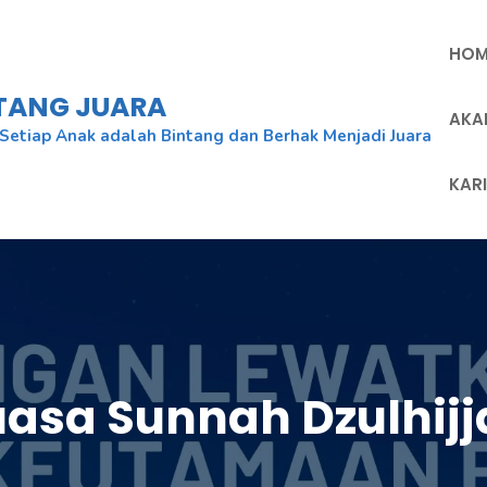
HOM
NTANG JUARA
AKA
Setiap Anak adalah Bintang dan Berhak Menjadi Juara
KAR
uasa Sunnah Dzulhijj