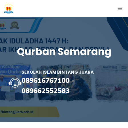
Skip
ME
to
content
Qurban Semarang
SEKOLAH ISLAM BINTANG JUARA
089616767100
-
089662552583