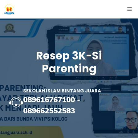
Skip
ME
to
content
Resep 3K-Si
Parenting
SEKOLAH ISLAM BINTANG JUARA
089616767100
-
089662552583