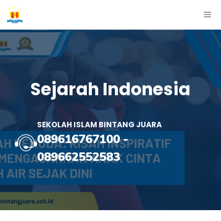
Skip
ME
to
content
Sejarah Indonesia
SEKOLAH ISLAM BINTANG JUARA
089616767100
-
089662552583