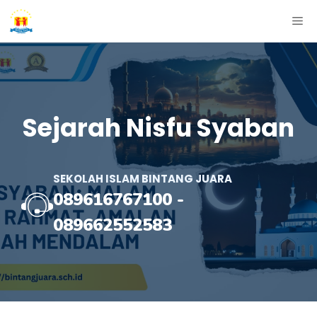
Skip
ME
to
content
Sejarah Nisfu Syaban
SEKOLAH ISLAM BINTANG JUARA
089616767100
-
089662552583