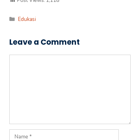
Post Views:
1,118
Categories
Edukasi
Leave a Comment
Comment
Name