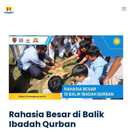
Skip
ME
to
content
Rahasia Besar di Balik
Ibadah Qurban