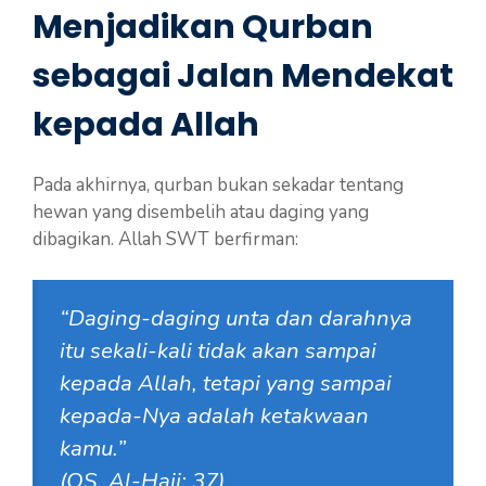
Menjadikan Qurban
sebagai Jalan Mendekat
kepada Allah
Pada akhirnya, qurban bukan sekadar tentang
hewan yang disembelih atau daging yang
dibagikan. Allah SWT berfirman:
“Daging-daging unta dan darahnya
itu sekali-kali tidak akan sampai
kepada Allah, tetapi yang sampai
kepada-Nya adalah ketakwaan
kamu.”
(QS. Al-Hajj: 37)