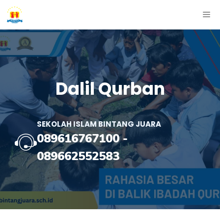
Skip
ME
to
content
Dalil Qurban
SEKOLAH ISLAM BINTANG JUARA
089616767100
-
089662552583