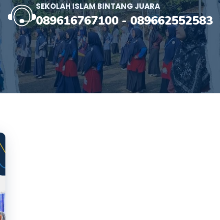
SEKOLAH ISLAM BINTANG JUARA
089616767100
-
089662552583