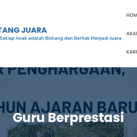
HOM
NTANG JUARA
AKA
Setiap Anak adalah Bintang dan Berhak Menjadi Juara
KAR
Guru Berprestasi