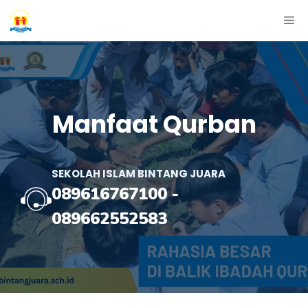
Skip
ME
to
content
Manfaat Qurban
SEKOLAH ISLAM BINTANG JUARA
089616767100
-
089662552583